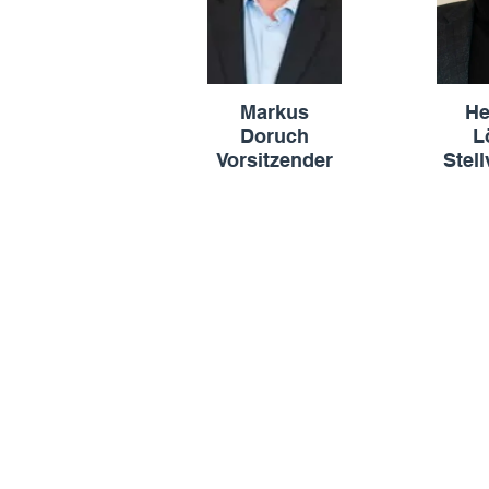
Markus
He
Doruch
L
Vorsitzender
Stell